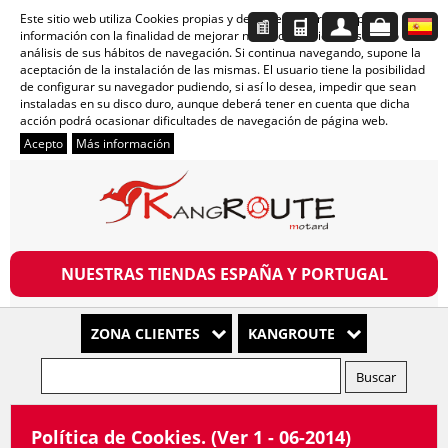
Este sitio web utiliza Cookies propias y de terceros para recopilar
información con la finalidad de mejorar nuestros servicios, así como el
análisis de sus hábitos de navegación. Si continua navegando, supone la
aceptación de la instalación de las mismas. El usuario tiene la posibilidad
de configurar su navegador pudiendo, si así lo desea, impedir que sean
instaladas en su disco duro, aunque deberá tener en cuenta que dicha
acción podrá ocasionar dificultades de navegación de página web.
Acepto
Más información
NUESTRAS TIENDAS ESPAÑA Y PORTUGAL
ZONA CLIENTES
KANGROUTE
Política de Cookies. (Ver 1 - 06-2014)