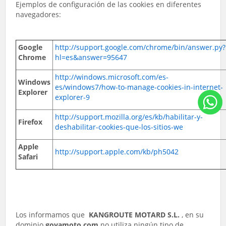
Ejemplos de configuración de las cookies en diferentes
navegadores:
Google
http://support.google.com/chrome/bin/answer.py?
Chrome
hl=es&answer=95647
http://windows.microsoft.com/es-
Windows
es/windows7/how-to-manage-cookies-in-internet-
Explorer
explorer-9
http://support.mozilla.org/es/kb/habilitar-y-
Firefox
deshabilitar-cookies-que-los-sitios-we
Apple
http://support.apple.com/kb/ph5042
Safari
Los informamos que
KANGROUTE MOTARD S.L.
, en su
dominio
goyamoto.com
no utiliza ningún tipo de